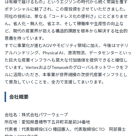
は有線で届けるもの」というエジソンの時代から続く常識を覆す
ポテンシャルに魅了され、この度投資をさせていただきました。
同社の技術は、単なる「コードレス化の便利さ」にとどまりませ
ん。省人化・無人化、省エネ、そして稼働率や生産性の向上な
ど、現代の産業界が抱える構造的課題を根本から解決する社会的
意義を持っています。
すでに事業化が進むAGVやモビリティ領域に加え、今後はマテリ
アルハンドリング、Physical AI、港湾物流、データセンターといっ
た巨大な産業インフラへも莫大な付加価値を提供できると確信し
ています。VertexおよびTemasekのグローバルネットワークをフ
ルに活用いただき、本事業が世界規模の次世代産業インフラとし
て普及していくことを、全力で支援してまいります。
会社概要
会社名：株式会社パワーウェーブ
所在地：愛知県豊橋市下五井町茶屋前24番地
代表者：代表取締役CEO 種田憲人、代表取締役CTO 阿部晋士